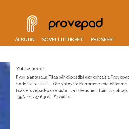
ALKUUN
SOVELLUTUKSET
PROSESSI
Yhteystiedot
Pysy ajantasalla Tilaa sähköpostiisi ajankohtaisia Provepa
tiedotteita tästä. Ota yhteyttä Kerromme mielellämme
lisää Provepad-palvelusta Jari Heinonen, toimitusjohtaja
+358 40 737 6900 Sakarias...