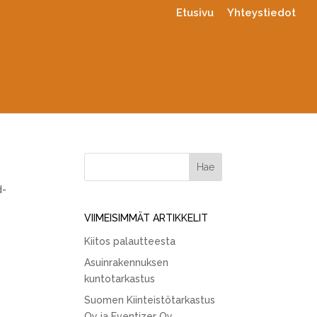
Etusivu
Yhteystiedot
d-
VIIMEISIMMÄT ARTIKKELIT
Kiitos palautteesta
Asuinrakennuksen
kuntotarkastus
Suomen Kiinteistötarkastus
Oy ja Eventizer Oy