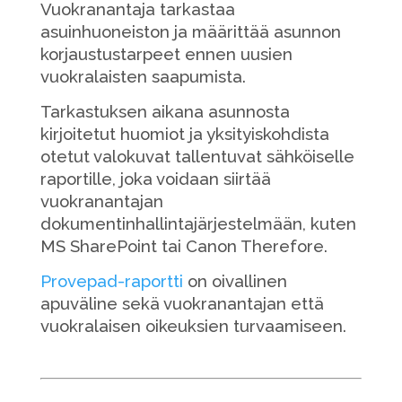
Vuokranantaja tarkastaa
asuinhuoneiston ja määrittää asunnon
korjaustustarpeet ennen uusien
vuokralaisten saapumista.
Tarkastuksen aikana asunnosta
kirjoitetut huomiot ja yksityiskohdista
otetut valokuvat tallentuvat sähköiselle
raportille, joka voidaan siirtää
vuokranantajan
dokumentinhallintajärjestelmään, kuten
MS SharePoint tai Canon Therefore.
Provepad-raportti
on oivallinen
apuväline sekä vuokranantajan että
vuokralaisen oikeuksien turvaamiseen.